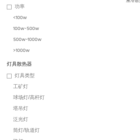
液冷散
功率
<100w
100w-500w
500w-1000w
>1000w
灯具散热器
灯具类型
工矿灯
球场灯/高杆灯
塔吊灯
泛光灯
筒灯/轨道灯