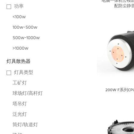
电脑一体机公模
配防尘静
功率
<100w
100w-500w
500w-1000w
>1000w
灯具散热器
灯具类型
工矿灯
200W F系列
球场灯/高杆灯
塔吊灯
泛光灯
筒灯/轨道灯