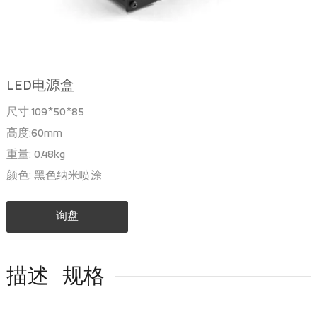
LED电源盒
尺寸:109*50*85
高度:60mm
重量: 0.48kg
颜色: 黑色纳米喷涂
询盘
描述
规格