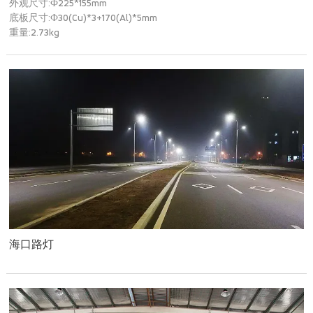
外观尺寸:Ф225*155mm
底板尺寸:Ф30(Cu)*3+170(Al)*5mm
重量:2.73kg
海口路灯