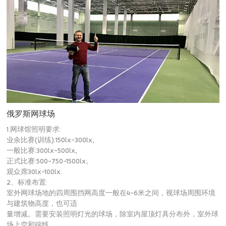
俄罗斯网球场
1.网球馆照明要求:
业余比赛(训练):150lx-300lx,
一般比赛:300lx-500lx,
正式比赛:500-750-1500lx。
观众席30lx-100lx.
2、标准布置:
室外网球场地的四周围挡网高度一般在4-6米之间，视球场周围环境
与建筑物高度，也可适
量增减。需要安装照明灯光的球场，除室内屋顶灯具分布外，室外球
场上空和端线...