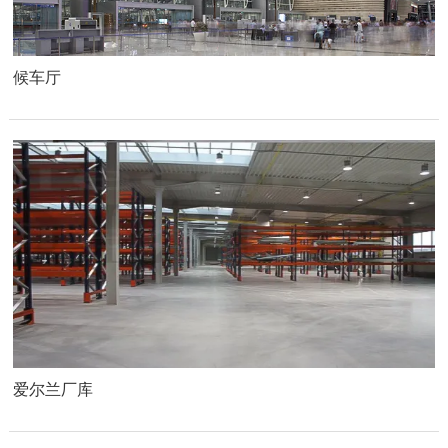
候车厅
爱尔兰厂库